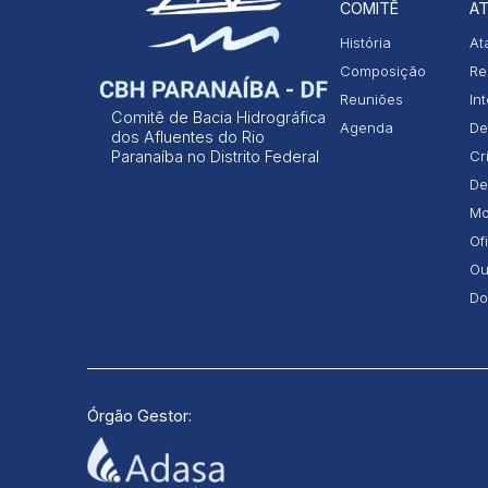
COMITÊ
AT
História
At
Composição
Re
Reuniões
In
Comitê de Bacia Hidrográfica
Agenda
De
dos Afluentes do Rio
Paranaíba no Distrito Federal
Cr
De
Mo
Of
Ou
Do
Órgão Gestor: