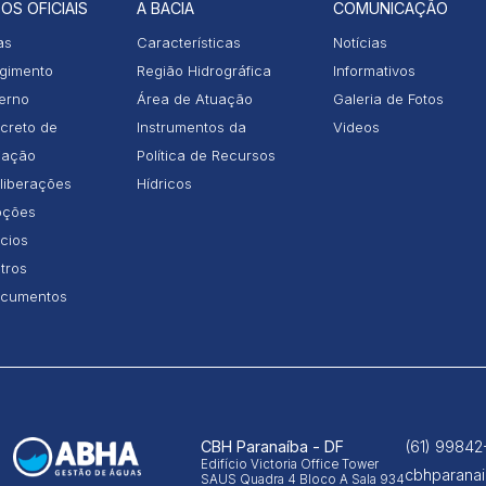
OS OFICIAIS
A BACIA
COMUNICAÇÃO
as
Características
Notícias
gimento
Região Hidrográfica
Informativos
terno
Área de Atuação
Galeria de Fotos
creto de
Instrumentos da
Videos
iação
Política de Recursos
liberações
Hídricos
ções
icios
tros
cumentos
CBH Paranaíba - DF
(61) 99842
Edifício Victoria Office Tower
cbhparana
SAUS Quadra 4 Bloco A Sala 934