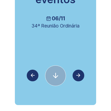
06/11
34ª Reunião Ordinária
8