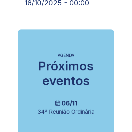
16/10/2025 - 00:00
AGENDA
Próximos
eventos
06/11
34ª Reunião Ordinária
8