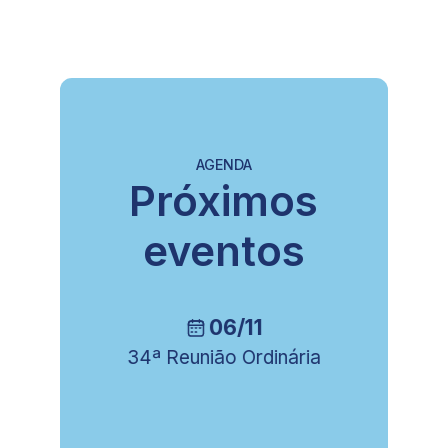
AGENDA
Próximos
eventos
06/11
34ª Reunião Ordinária
8