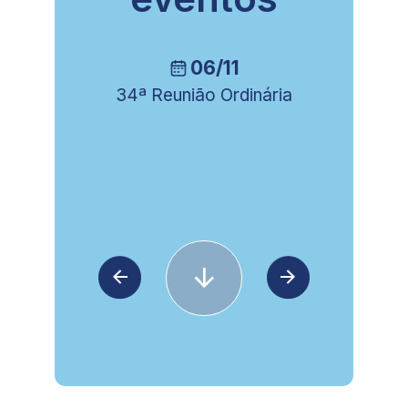
06/11
34ª Reunião Ordinária
8