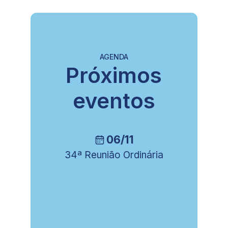
AGENDA
Próximos
eventos
06/11
34ª Reunião Ordinária
8