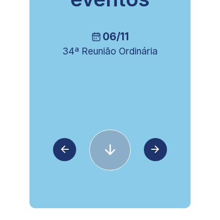
06/11
34ª Reunião Ordinária
8