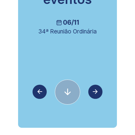
06/11
34ª Reunião Ordinária
8