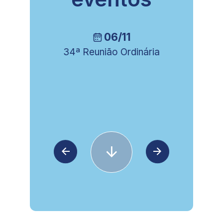
06/11
34ª Reunião Ordinária
8