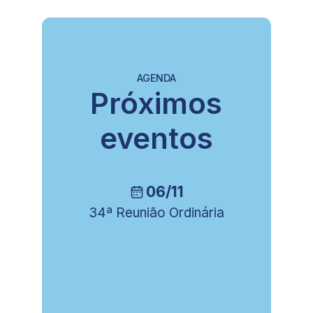
AGENDA
Próximos
eventos
06/11
34ª Reunião Ordinária
8