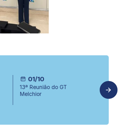
23/09
04/12
7ª Reunião do GTEA
15ª Reunião d
Melchior