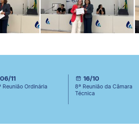
16/10
01/10
 Reunião da Câmara
13ª Reunião do GT
cnica
Melchior