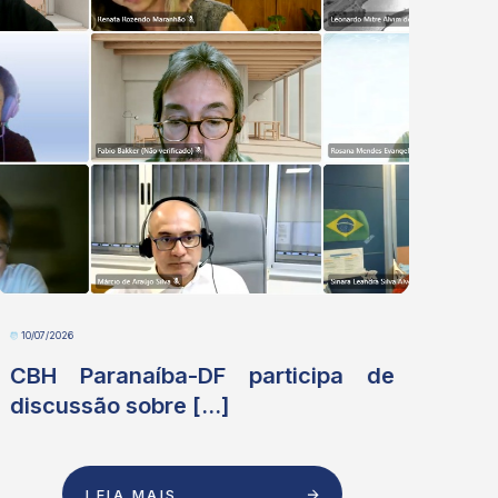
10/07/2026
06/07
CBH Paranaíba-DF participa de
Me
discussão sobre [...]
As
[...]
LEIA MAIS