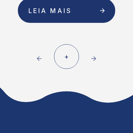
AIS
LEIA MAIS
+