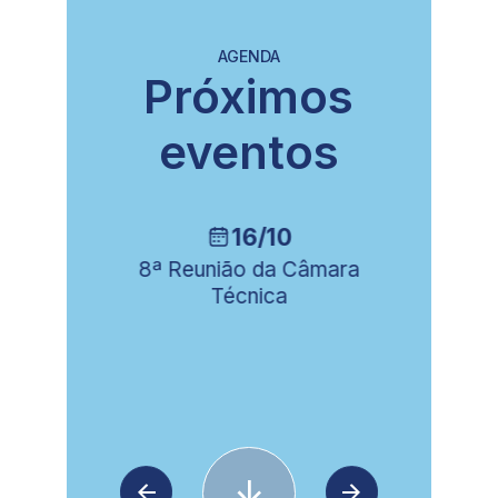
AGENDA
Próximos
eventos
16/10
ia
8ª Reunião da Câmara
Técnica