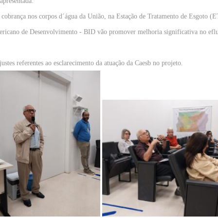
apresentada.
da cobrança nos corpos d´água da União, na Estação de Tratamento de Esgoto (
ricano de Desenvolvimento - BID vão promover melhoria significativa no eflu
;
ustes referentes ao esclarecimento da atuação da Caesb no projeto.