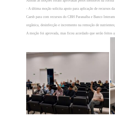
Ambas as moções foram aprovadas pelos membros na forma 
- A última moção solicita apoio para aplicação de recursos 
Caesb para com recursos do CBH Paranaíba e Banco Interame
orgânica, desinfecção e incremento na remoção de nutrientes
A moção foi aprovada, mas ficou acordado que serão feitos aj