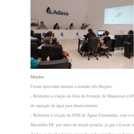
Moções
Foram aprovadas durante a reunião três Moções:
- Referente a criação da Área de Proteção de Mananciais (AP
de captação de água para abastecimento;
- Referente à criação da APM de Águas Emendadas, com o obj
Maranhão-DF, por meio de moção própria, já que a Esecae est