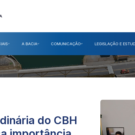
A
IAIS
A BACIA
COMUNICAÇÃO
LEGISLAÇÃO E ESTU
rdinária do CBH
ça importância