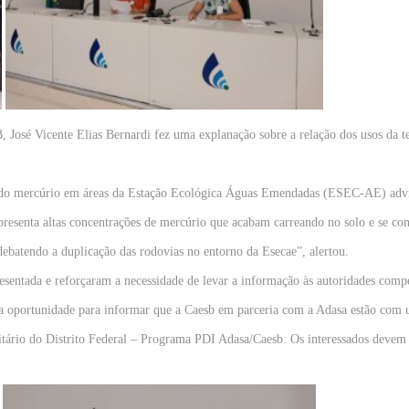
B, José Vicente Elias Bernardi fez uma explanação sobre a relação dos usos da
o do mercúrio em áreas da Estação Ecológica Águas Emendadas (ESEC-AE) advind
presenta altas concentrações de mercúrio que acabam carreando no solo e se c
debatendo a duplicação das rodovias no entorno da Esecae”, alertou.
sentada e reforçaram a necessidade de levar a informação às autoridades compe
u a oportunidade para informar que a Caesb em parceria com a Adasa estão co
tário do Distrito Federal – Programa PDI Adasa/Caesb. Os interessados devem i