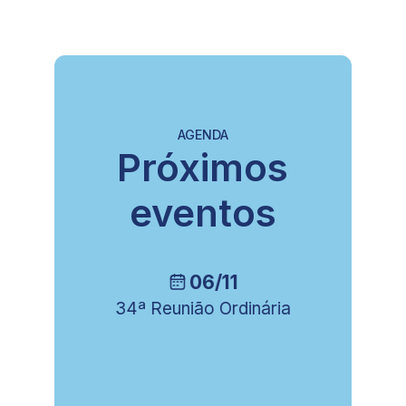
AGENDA
Próximos
eventos
16/10
ia
8ª Reunião da Câmara
Técnica