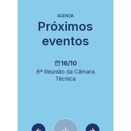
AGENDA
Próximos
eventos
16/10
ia
8ª Reunião da Câmara
Técnica