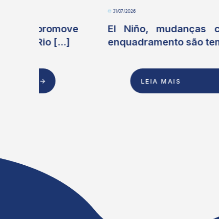
31/07/2026
ove
El Niño, mudanças climáticas e
.]
enquadramento são temas [...]
LEIA MAIS