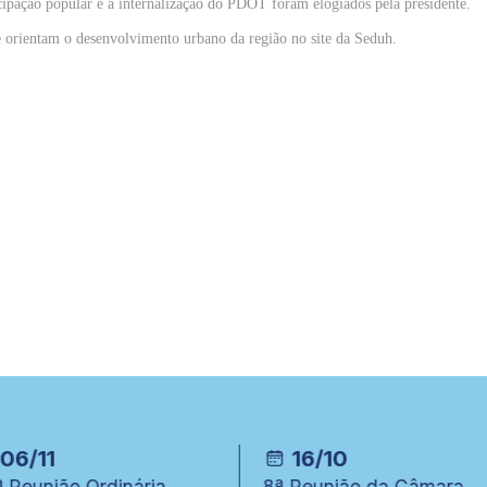
icipação popular e a internalização do PDOT foram elogiados pela presidente.
ue orientam o desenvolvimento urbano da região no site da Seduh.
06/11
16/10
 Reunião Ordinária
8ª Reunião da Câmara