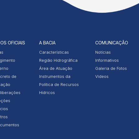
OS OFICIAIS
A BACIA
COMUNICAÇÃO
as
Características
Notícias
gimento
Região Hidrográfica
Informativos
terno
Área de Atuação
Galeria de Fotos
creto de
Instrumentos da
Videos
iação
Política de Recursos
liberações
Hídricos
ções
icios
tros
cumentos