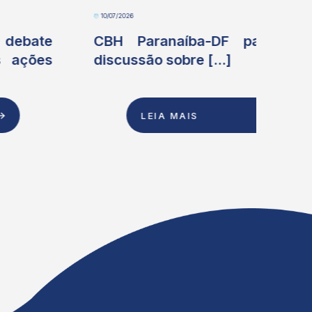
10/07/2026
06/07
CBH Paranaíba-DF participa de
Me
discussão sobre [...]
As
[...]
LEIA MAIS