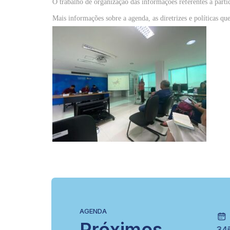
O trabalho de organização das informações referentes a part
Mais informações sobre a agenda, as diretrizes e políticas q
AGENDA
28/11
Próximos
o GT
VI EICOB
34ª