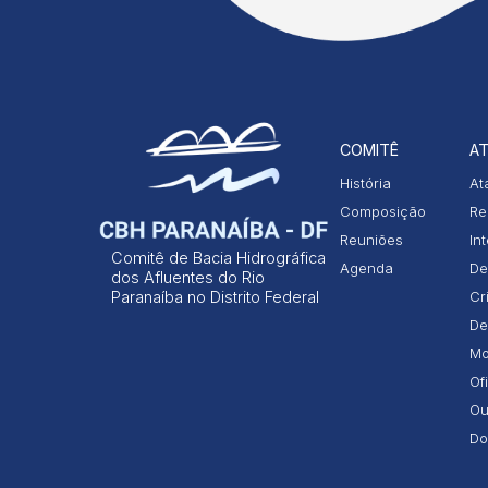
COMITÊ
AT
História
At
Composição
Re
Reuniões
In
Comitê de Bacia Hidrográfica
Agenda
De
dos Afluentes do Rio
Paranaíba no Distrito Federal
Cr
De
Mo
Of
Ou
Do