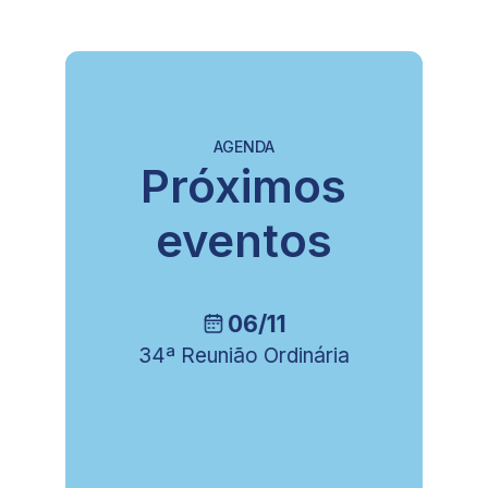
AGENDA
Próximos
eventos
06/11
34ª Reunião Ordinária
8