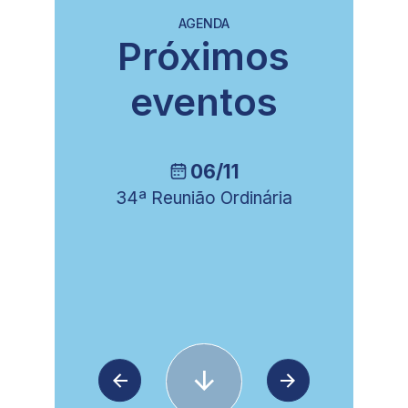
AGENDA
Próximos
eventos
06/11
34ª Reunião Ordinária
8