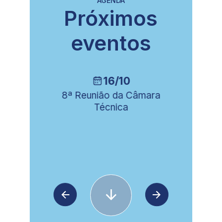
AGENDA
Próximos
eventos
16/10
ia
8ª Reunião da Câmara
Técnica