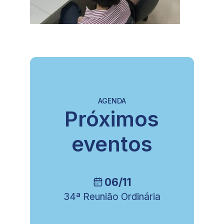
AGENDA
Próximos
eventos
06/11
34ª Reunião Ordinária
8ª Reu