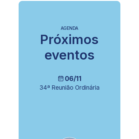
AGENDA
Próximos
eventos
06/11
34ª Reunião Ordinária
8