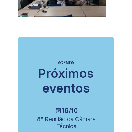
AGENDA
Próximos
eventos
16/10
ia
8ª Reunião da Câmara
Técnica