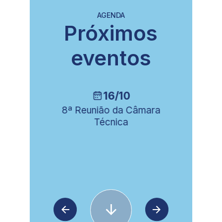
AGENDA
Próximos
eventos
16/10
ia
8ª Reunião da Câmara
Técnica