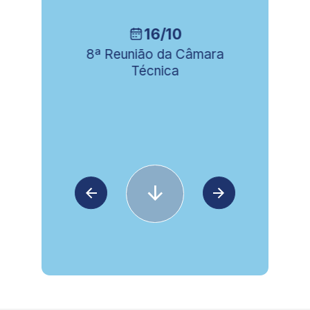
16/10
ia
8ª Reunião da Câmara
Técnica