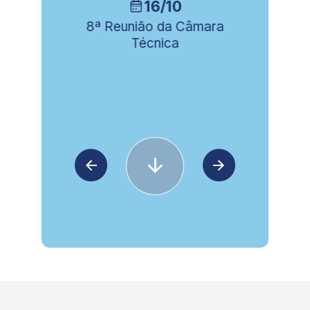
16/10
ia
8ª Reunião da Câmara
Técnica