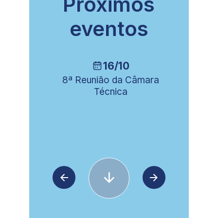
Próximos
eventos
16/10
ia
8ª Reunião da Câmara
Técnica