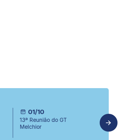
01/10
23/09
13ª Reunião do GT
7ª Reunião d
Melchior