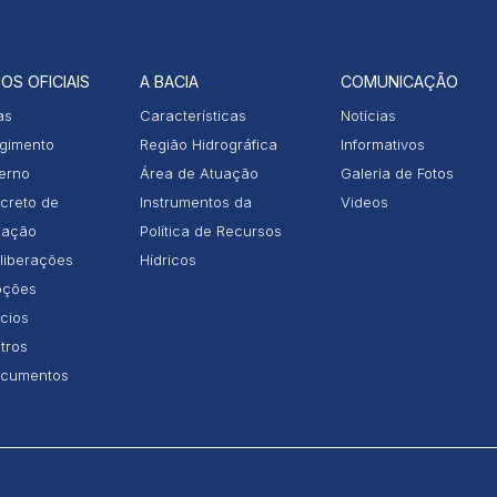
OS OFICIAIS
A BACIA
COMUNICAÇÃO
as
Características
Notícias
gimento
Região Hidrográfica
Informativos
terno
Área de Atuação
Galeria de Fotos
creto de
Instrumentos da
Videos
iação
Política de Recursos
liberações
Hídricos
ções
icios
tros
cumentos