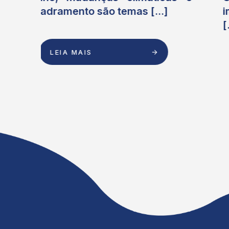
importância de alinhar as ações
[...]
LEIA MAIS
…