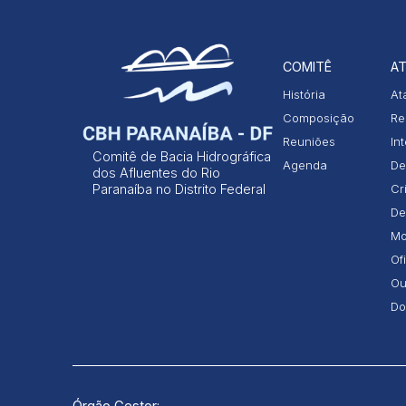
COMITÊ
AT
História
At
Composição
Re
Reuniões
In
Comitê de Bacia Hidrográfica
Agenda
De
dos Afluentes do Rio
Paranaíba no Distrito Federal
Cr
De
Mo
Of
Ou
Do
Órgão Gestor: