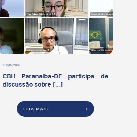
10/07/2026
06/07
CBH Paranaíba-DF participa de
Me
discussão sobre [...]
As
[...]
LEIA MAIS