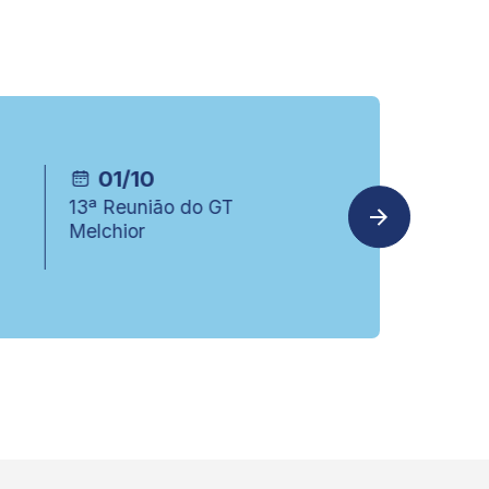
01/10
23/09
13ª Reunião do GT
7ª Reunião do GTE
Melchior