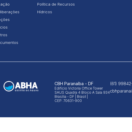
iação
Política de Recursos
liberações
Hídricos
ções
icios
tros
cumentos
CBH Paranaíba - DF
(61) 99842
Edifício Victoria Office Tower
cbhparana
SAUS Quadra 4 Bloco A Sala 934
Brasília - DF | Brasil |
CEP: 70631-900