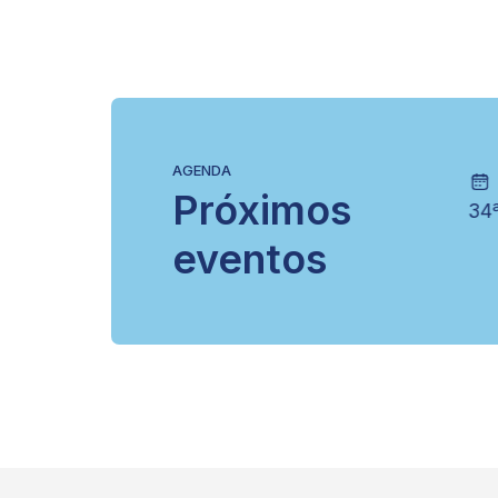
AGENDA
28/11
06/1
Próximos
VI EICOB
34ª Reun
eventos