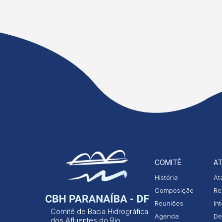
COMITÊ
AT
História
At
Composição
Re
Reuniões
In
Comitê de Bacia Hidrográfica
Agenda
De
dos Afluentes do Rio