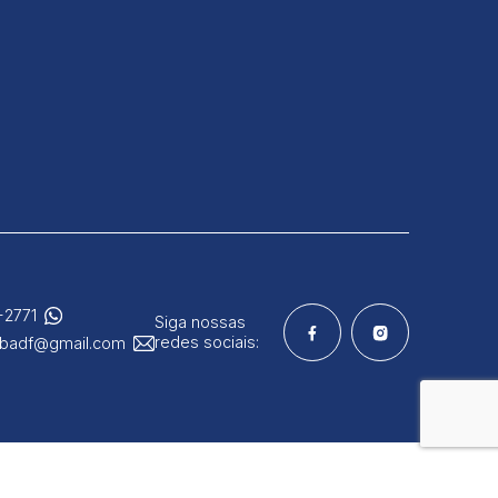
-2771
Siga nossas
redes sociais:
ibadf@gmail.com