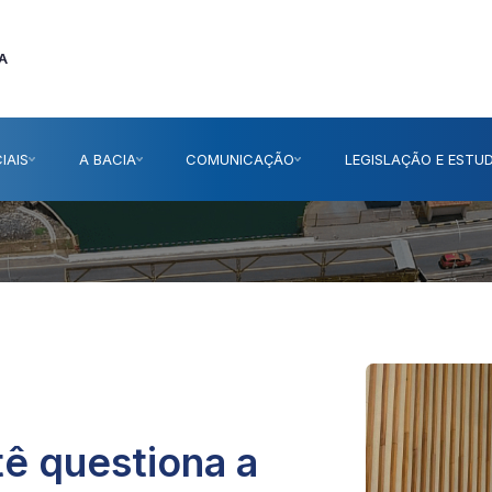
A
IAIS
A BACIA
COMUNICAÇÃO
LEGISLAÇÃO E ESTU
ê questiona a