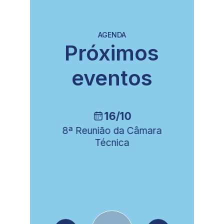
AGENDA
Próximos
eventos
16/10
ia
8ª Reunião da Câmara
Técnica