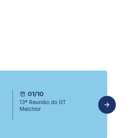
01/10
23/09
13ª Reunião do GT
7ª Reunião d
Melchior