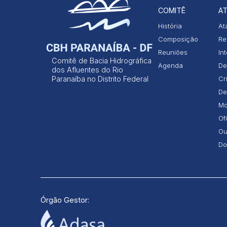
COMITÊ
AT
História
At
Composição
Re
Reuniões
In
Comitê de Bacia Hidrográfica
Agenda
De
dos Afluentes do Rio
Paranaíba no Distrito Federal
Cr
De
Mo
Of
Ou
Do
Órgão Gestor: