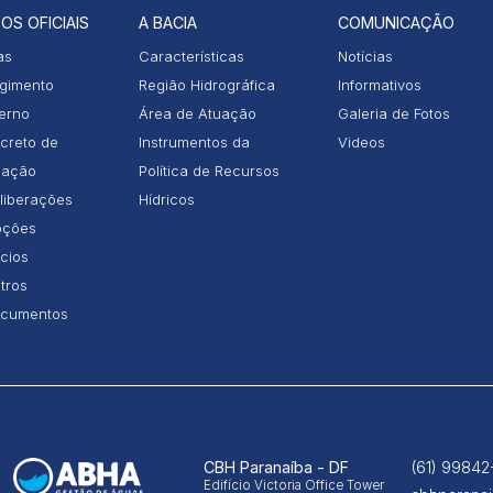
OS OFICIAIS
A BACIA
COMUNICAÇÃO
as
Características
Notícias
gimento
Região Hidrográfica
Informativos
terno
Área de Atuação
Galeria de Fotos
creto de
Instrumentos da
Videos
iação
Política de Recursos
liberações
Hídricos
ções
icios
tros
cumentos
CBH Paranaíba - DF
(61) 99842
Edifício Victoria Office Tower