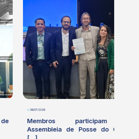
06/07/2026
01/07
Membros participam de
Me
Assembleia de Posse do Comitê
par
[...]