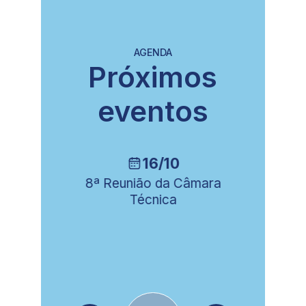
AGENDA
Próximos
eventos
16/10
ia
8ª Reunião da Câmara
Técnica