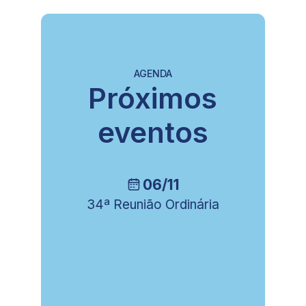
AGENDA
Próximos
eventos
16/10
ia
8ª Reunião da Câmara
Técnica